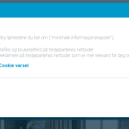
FAQ
Kontakt oss
Nor
ilby tjenestene du ber om ("minimale informasjonskapsler").
afikk og brukeratferd på tredjepartenes nettsider
klamere på tredjepartenes nettsider som er mer relevant for deg og di
Cookie varsel
.
der
rvice med et klikk!