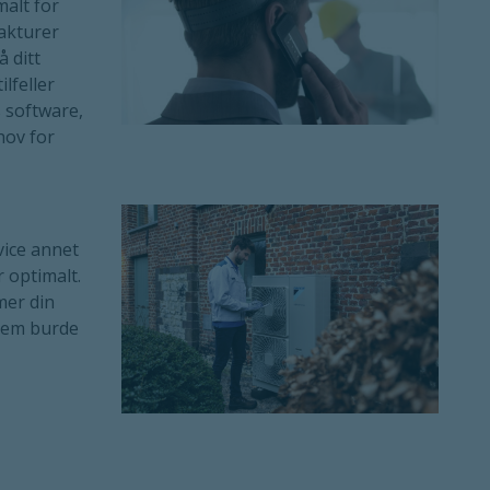
malt for
fakturer
 ditt
ilfeller
 software,
hov for
vice annet
r optimalt.
mer din
ystem burde