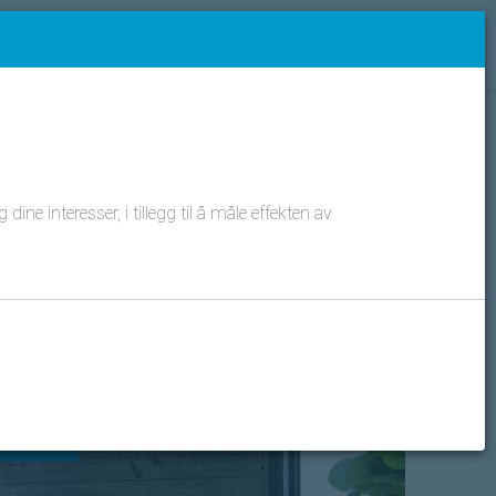
ge - norsk
Daikin kunde?
Logg inn
ne interesser, i tillegg til å måle effekten av