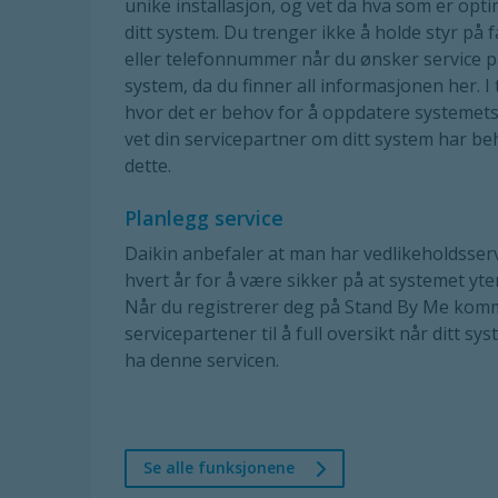
unike installasjon, og vet da hva som er opti
ditt system. Du trenger ikke å holde styr på 
eller telefonnummer når du ønsker service på
system, da du finner all informasjonen her. I t
hvor det er behov for å oppdatere systemets
vet din servicepartner om ditt system har be
dette.
Planlegg service
Daikin anbefaler at man har vedlikeholdsser
hvert år for å være sikker på at systemet yte
Når du registrerer deg på Stand By Me kom
servicepartener til å full oversikt når ditt s
ha denne servicen.
Se alle funksjonene