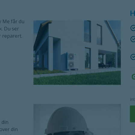
H
y Me får du
k. Du ser
r reparert.
G
In
 din
over din